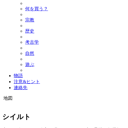
何を買う？
宗教
歴史
考古学
自然
遊ぶ
物語
注意&ヒント
連絡先
地図
シイルト