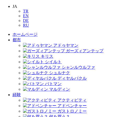
JA
TR
EN
DE
RU
ホームページ
都市
アドゥヤマン
ガーズィアンテップ
キリス
シイルト
シャンルウルファ
シュルナク
ディヤルバクル
バトマン
マルディン
経験
アクティビティ
アドベンチャー
ガストロノミー
何を買う？