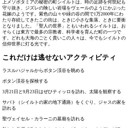
上メソポタミアの秘密の町シイルトは、時の足跡を何世紀も
守り抜き、ジズレの険しい岩場をヴェールのようにかぶった
花嫁のようです。紫色の山々や緑の谷の間で1万2000年にわ
たり存続してきたこの街は、ときに小さな集落、ときに要衝
となりました。「聖人の世界」ともいわれるシイルトは、お
そらくは東方で最多の宗教者、科学者を育んだ町の一つで
す。どれも大海のごとく貴いこの人々は、今でもシイルトの
信仰世界に灯る光です。
これだけは逃せないアクティビティ
ラスルハジャルからボタン渓谷を眺める
ボタン渓谷を探検する
3月21日と9月23日はぜひティッロを訪れ、太陽を観察する
サバト（シイルトの家の地下通路）をくぐり、ジャスの家を
訪れる
聖ヴェイセル・カラーニの墓廟を訪れる