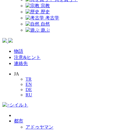
宗教
歴史
考古学
自然
遊ぶ
物語
注意&ヒント
連絡先
JA
TR
EN
DE
RU
都市
アドゥヤマン