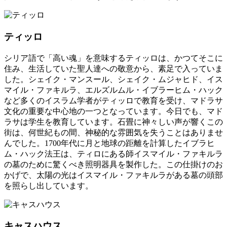
ティッロ
シリア語で「高い魂」を意味するティッロは、かつてそこに
住み、生活していた聖人達への敬意から、素足で入っていま
した。シェイク・マンスール、シェイク・ムジャヒド、イス
マイル・ファキルラ、エルズルムル・イブラーヒム・ハック
など多くのイスラム学者がティッロで教育を受け、マドラサ
文化の重要な中心地の一つとなっています。今日でも、マド
ラサは学生を教育しています。石畳に神々しい声が響くこの
街は、何世紀もの間、神秘的な雰囲気を失うことはありませ
んでした。1700年代に月と地球の距離を計算したイブラヒ
ム・ハック法王は、ティロにある師イスマイル・ファキルラ
の墓のために驚くべき照明器具を製作した。この仕掛けのお
かげで、太陽の光はイスマイル・ファキルラがある墓の頭部
を照らし出しています。
キャスハウス