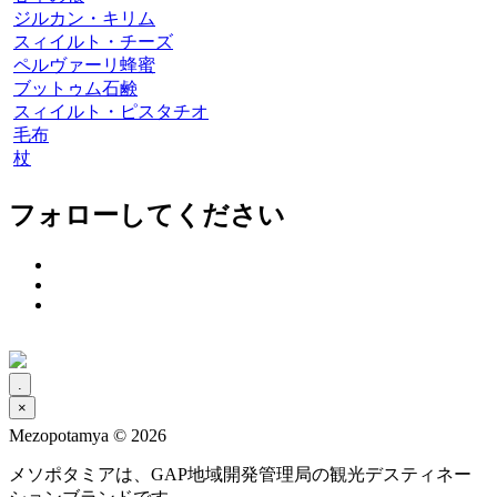
ジルカン・キリム
スィイルト・チーズ
ペルヴァーリ蜂蜜
ブットゥム石鹸
スィイルト・ピスタチオ
毛布
杖
フォローしてください
x
.
×
Mezopotamya © 2026
メソポタミアは、GAP地域開発管理局の観光デスティネー