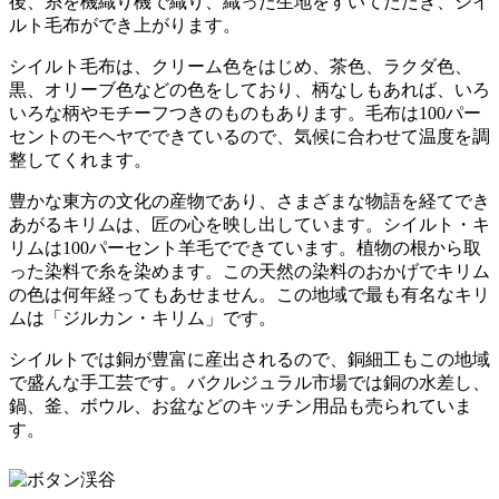
後、糸を機織り機で織り、織った生地をすいてたたき、シイ
ルト毛布ができ上がります。
シイルト毛布は、クリーム色をはじめ、茶色、ラクダ色、
黒、オリーブ色などの色をしており、柄なしもあれば、いろ
いろな柄やモチーフつきのものもあります。毛布は100パー
セントのモヘヤでできているので、気候に合わせて温度を調
整してくれます。
豊かな東方の文化の産物であり、さまざまな物語を経てでき
あがるキリムは、匠の心を映し出しています。シイルト・キ
リムは100パーセント羊毛でできています。植物の根から取
った染料で糸を染めます。この天然の染料のおかげでキリム
の色は何年経ってもあせません。この地域で最も有名なキリ
ムは「ジルカン・キリム」です。
シイルトでは銅が豊富に産出されるので、銅細工もこの地域
で盛んな手工芸です。バクルジュラル市場では銅の水差し、
鍋、釜、ボウル、お盆などのキッチン用品も売られていま
す。