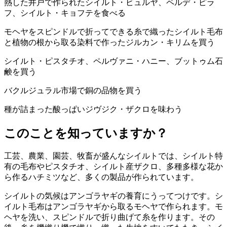
熱した井戸で作られたシイルト・ビュルヤ、ペルデ・ピラ
フ、シイルト・キョフテを食べる
モヘヤをスピンドルで折ってできる糸で織ったシイルト毛布
と植物の根から取る染料で作ったジルカン・キリムを買う
シイルト・ピスタチオ、ペルヴァニ・ハニー、ブットゥム石
鹸を買う
バクルジュラル市場で銅の品物を買う
種が詰まった酸っぱいジヴジク・ザクロを味わう
このことを知っていますか？
工芸、農業、園芸、牧畜が盛んなシイルトでは、シイルト特
有の毛布やピスタチオ、シイルト産ザクロ、多種多様な花か
ら作るハチミツなど、多くの製品が作られています。
シイルトの気候はアンゴラヤギの養育にうってつけです。シ
イルト毛布はアンゴラヤギから取るモヘヤで作られます。モ
ヘヤを洗い、スピンドルで折り曲げて糸を作ります。その