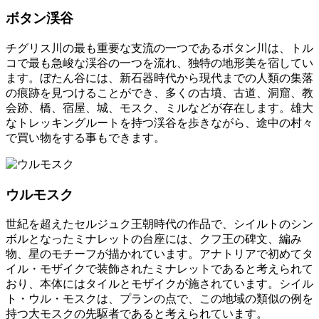
ボタン渓谷
チグリス川の最も重要な支流の一つであるボタン川は、トル
コで最も急峻な渓谷の一つを流れ、独特の地形美を宿してい
ます。ぼたん谷には、新石器時代から現代までの人類の集落
の痕跡を見つけることができ、多くの古墳、古道、洞窟、教
会跡、橋、宿屋、城、モスク、ミルなどが存在します。雄大
なトレッキングルートを持つ渓谷を歩きながら、途中の村々
で買い物をする事もできます。
ウルモスク
世紀を超えたセルジュク王朝時代の作品で、シイルトのシン
ボルとなったミナレットの台座には、クフ王の碑文、編み
物、星のモチーフが描かれています。アナトリアで初めてタ
イル・モザイクで装飾されたミナレットであると考えられて
おり、本体にはタイルとモザイクが施されています。シイル
ト・ウル・モスクは、プランの点で、この地域の類似の例を
持つ大モスクの先駆者であると考えられています。