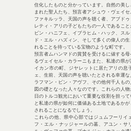
住化したものと分かっています。自然の美し
まれた聖人たち、預言者アシュウ・ヴェイセ
ファキルッラ、天国の声を聴く者、アブドゥ
レティ・アリの子どもたちの一人であること
ビン・ハニフェ、イブラヒム・ハック、スル
ド・エル・ハズィン、そして多くの偉人の生
れることを待っている宝物のような町です。
預言者ムハンマドの賞賛を受けるに値する母
るヴェイセル・カラーニもまた、私達の県が
イカン市の町、ジヤレットに居たアリの息
ェ、生前、天国の声を聴いたとされる幸運な
ラフマン・ビン・アヴフ、その他何千人もの
図の礎となった人々なのです。これらの人物
日のトルコ観光において重要な役割を担って
と私達の県が如何に価値ある土地であるかが
されることになるでしょう。
これらの他、県中心部ではジュムフーリイ
フ・エル・ナッジャールの墓、アユン・サ
ル・ヴェファの墓、プナルジャ・ホユック遺