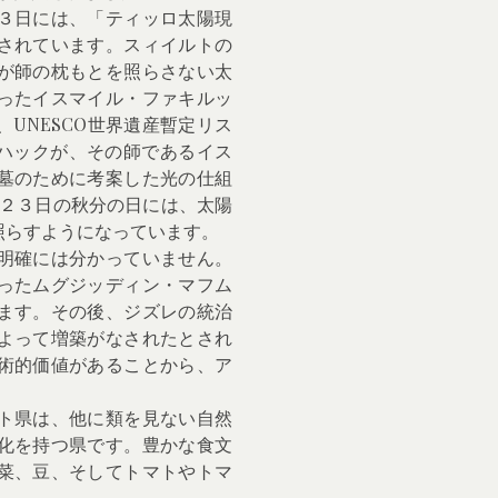
３日には、「ティッロ太陽現
されています。スィイルトの
が師の枕もとを照らさない太
ったイスマイル・ファキルッ
UNESCO世界遺産暫定リス
・ハックが、その師であるイス
墓のために考案した光の仕組
月２３日の秋分の日には、太陽
照らすようになっています。
明確には分かっていません。
ったムグジッディン・マフム
ます。その後、ジズレの統治
よって増築がなされたとされ
術的価値があることから、ア
ト県は、他に類を見ない自然
化を持つ県です。豊かな食文
菜、豆、そしてトマトやトマ
。