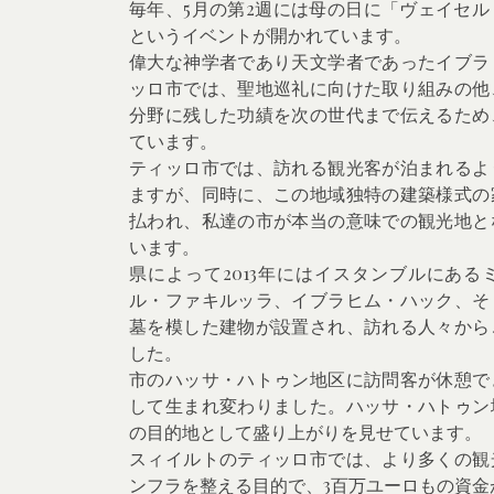
毎年、5月の第2週には母の日に「ヴェイセ
というイベントが開かれています。
偉大な神学者であり天文学者であったイブラ
ッロ市では、聖地巡礼に向けた取り組みの他
分野に残した功績を次の世代まで伝えるため
ています。
ティッロ市では、訪れる観光客が泊まれるよ
ますが、同時に、この地域独特の建築様式の
払われ、私達の市が本当の意味での観光地と
います。
県によって2013年にはイスタンブルにあ
ル・ファキルッラ、イブラヒム・ハック、そ
墓を模した建物が設置され、訪れる人々から
した。
市のハッサ・ハトゥン地区に訪問客が休憩で
して生まれ変わりました。ハッサ・ハトゥン
の目的地として盛り上がりを見せています。
スィイルトのティッロ市では、より多くの観
ンフラを整える目的で、3百万ユーロもの資金