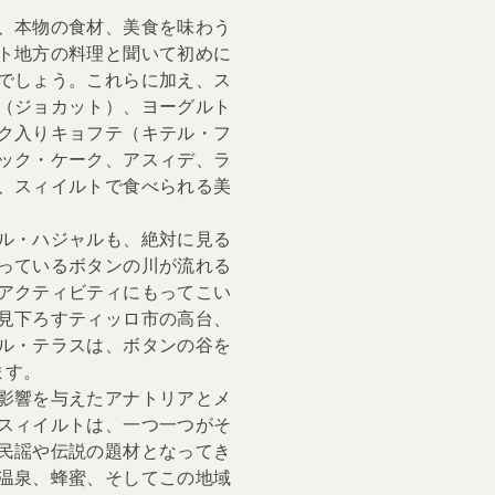
、本物の食材、美食を味わう
ト地方の料理と聞いて初めに
でしょう。これらに加え、ス
（ジョカット）、ヨーグルト
ク入りキョフテ（キテル・フ
ック・ケーク、アスィデ、ラ
、スィイルトで食べられる美
ル・ハジャルも、絶対に見る
っているボタンの川が流れる
アクティビティにもってこい
見下ろすティッロ市の高台、
ル・テラスは、ボタンの谷を
ます。
影響を与えたアナトリアとメ
スィイルトは、一つ一つがそ
民謡や伝説の題材となってき
温泉、蜂蜜、そしてこの地域