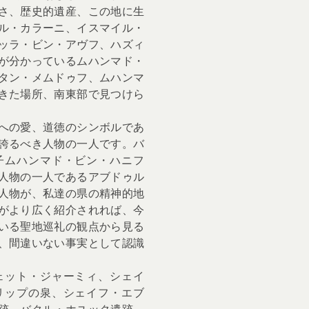
さ、歴史的遺産、この地に生
ル・カラーニ、イスマイル・
ッラ・ビン・アヴフ、ハズィ
が分かっているムハンマド・
タン・メムドゥフ、ムハンマ
きた場所、南東部で見つけら
への愛、道徳のシンボルであ
誇るべき人物の一人です。バ
子ムハンマド・ビン・ハニフ
人物の一人であるアブドゥル
人物が、私達の県の精神的地
がより広く紹介されれば、今
いる聖地巡礼の観点から見る
、間違いない事実として認識
ェット・ジャーミィ、シェイ
リップの泉、シェイフ・エブ
跡、バクル・ホユック遺跡、