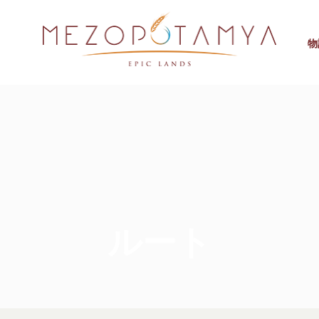
物
ルート