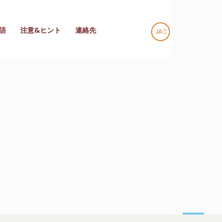
語
注意&ヒント
連絡先
JA
TR
EN
DE
RU