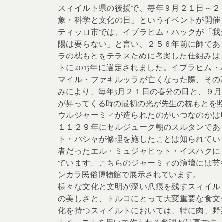
スィイルト県の後援で、毎年９月２１日～２
象・科学と文化の日」というイベントが開催
ティッロ市では、イブラヒム・ハックが「我
陽は要らない」と言い、２５６年前に師であ
ラの枕もとをテラスために考案した仕組みは、
トに2015年に選定されました。イブラヒム
マイル・ファキルッラが亡くなった際、その
みにより、毎年3月２１日の春分の日と、９
が昇ってくる時の最初の光が先生の枕もとを
ウルジャーミィが造られたのがいつなのかは
１１２９年にセルジューク朝のスルタンであ
ト・パシャが修理を施したことは知られてい
者だったエル・ミュジャヒット・イスハクに
ています。こちらのジャーミィの演壇には芸
ンカラ民俗博物館で展示されています。
様々な文化と文明が深い爪痕を残すスィイル
の美しさと、トルコにとって大変重要な食文
化を持つスィイルトにおいては、特に肉、野
トペーストを用いて作られる料理が最高です