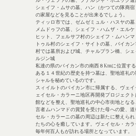
シェイフ・ムサの墓、ハン（かつての隊商宿
の家屋などを見ることが出来るでしょう。
ティッロ市では、ゼムゼミュル・ハスヤの墓
メムドゥフの墓、シェイフ・ハムザ・エルケ
ヒット、フェルサフ村のシェイフ・ムハンマ
トゥル村のシェイフ・サイトの墓、バイカン
村では墓所および城、チャルプラン橋、シェ
ルジン城
私達の県のバイカン市の南西８Kmに位置す
ある１４世紀の歴史を持つ墓は、聖地巡礼の
シャルを秘めているのです。
スィイルトのバイカン市に帰属する、ヴェイ
ェイセル・カラーニ地区再開発プロジェクト
館などを整え、聖地巡礼の中心市街地となる
言者ムハンマドの賞賛を受けた母への愛、道
セル・カラーニの墓の周辺は新たに整えられ
たちの心を癒しています。ヴェイセル・カラ
毎年何百人もが訪れる場所となっています。