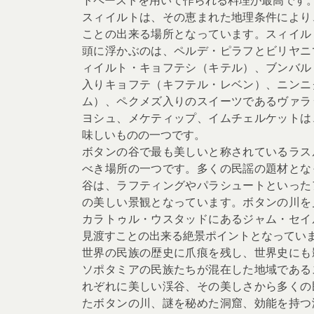
スィイルトは、その恵まれた地理条件により
ことの出来る場所となっています。スィイル
頭に浮かぶのは、ペルデ・ピラフとビリヤニ
ィイルト・キョフテシ（キテル）、ブンバル
入りキョフテ（キフテル・レベン）、ニンニ
ム）、ペクメズ入りのスイーツであるヴァラ
ヨシュ、メケティップ、イムチェルケットは
味しいものの一つです。
ボタンの谷で最も美しいと称されているラス
べき場所の一つです。多くの民謡の題材とな
谷は、ラフティングやパラシュートといった
の美しい景観となっています。ボタンの川を
カラトゥル・ウスタッドにあるジャム・セイ
見渡すことの出来る絶景ポイントとなってい
世界の民族の歴史に爪痕を残し、世界史にも
ソポタミアの民族たちが混在した地域である
れぞれに美しい渓谷、その美しさから多くの
たボタンの川、謎を秘めた洞窟、効能を持つ